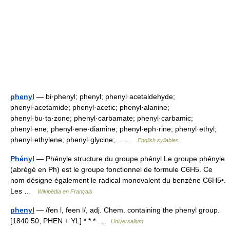
phenyl
— bi·phenyl; phenyl; phenyl·acetaldehyde;
phenyl·acetamide; phenyl·acetic; phenyl·alanine;
phenyl·bu·ta·zone; phenyl·carbamate; phenyl·carbamic;
phenyl·ene; phenyl·ene·diamine; phenyl·eph·rine; phenyl·ethyl;
phenyl·ethylene; phenyl·glycine;… …
English syllables
Phényl
— Phényle structure du groupe phényl Le groupe phényle
(abrégé en Ph) est le groupe fonctionnel de formule C6H5. Ce
nom désigne également le radical monovalent du benzène C6H5•.
Les …
Wikipédia en Français
phenyl
— /fen l, feen l/, adj. Chem. containing the phenyl group.
[1840 50; PHEN + YL] * * * …
Universalium