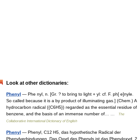
Look at other dictionaries:
Phenyl
— Phe nyl, n. [Gr. ? to bring to light + yl: cf. F. ph[ e]nyle.
So called because it is a by product of illuminating gas.] (Chem.) A
hydrocarbon radical ({C6H5}) regarded as the essential residue of
benzene, and the basis of an immense number of… …
The
Collaborative International Dictionary of English
Phenyl
— Phenyl, C12 H5, das hypothetische Radical der
Phenylverbindungen. Das Oxyd des Phenyls ist das Phenyloxyd, 2