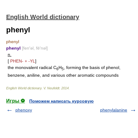
English World dictionary
phenyl
phenyl
phenyl
[fen′əl, fē′nəl]
n.
[
PHEN-
+
-YL
]
the monovalent radical C
H
, forming the basis of phenol,
6
5
benzene, aniline, and various other aromatic compounds
English World dictionary
.
V. Neufeldt
.
2014
.
Игры ⚽
Поможем написать курсовую
phenoxy
phenylalanine