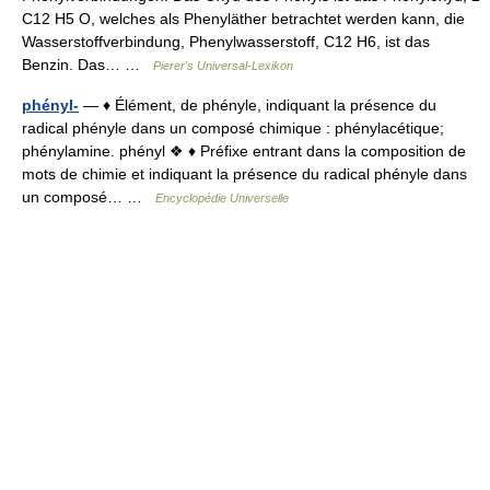
C12 H5 O, welches als Phenyläther betrachtet werden kann, die
Wasserstoffverbindung, Phenylwasserstoff, C12 H6, ist das
Benzin. Das… …
Pierer's Universal-Lexikon
phényl-
— ♦ Élément, de phényle, indiquant la présence du
radical phényle dans un composé chimique : phénylacétique;
phénylamine. phényl ❖ ♦ Préfixe entrant dans la composition de
mots de chimie et indiquant la présence du radical phényle dans
un composé… …
Encyclopédie Universelle