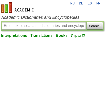
RU
DE
ES
FR
en-academic.com
Academic Dictionaries and Encyclopedias
Search!
Interpretations
Translations
Books
Игры ⚽