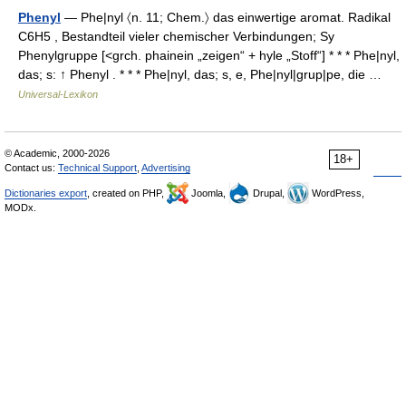
Phenyl
— Phe|nyl 〈n. 11; Chem.〉 das einwertige aromat. Radikal
C6H5 , Bestandteil vieler chemischer Verbindungen; Sy
Phenylgruppe [<grch. phainein „zeigen“ + hyle „Stoff“] * * * Phe|nyl,
das; s: ↑ Phenyl . * * * Phe|nyl, das; s, e, Phe|nyl|grup|pe, die …
Universal-Lexikon
© Academic, 2000-2026
18+
Contact us:
Technical Support
,
Advertising
Dictionaries export
, created on PHP,
Joomla,
Drupal,
WordPress,
MODx.